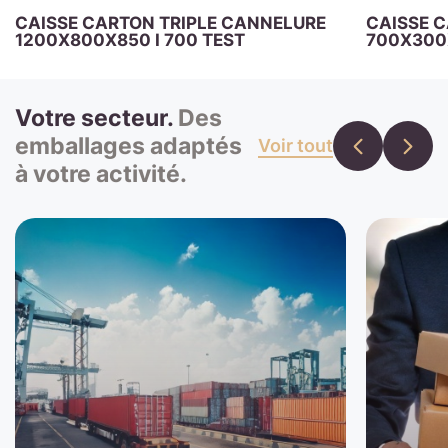
CAISSE CARTON TRIPLE CANNELURE
CAISSE 
1200X800X850 I 700 TEST
700X300X
Votre secteur.
Des
emballages adaptés
Voir tout
à votre activité.