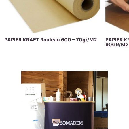
PAPIER KRAFT Rouleau 600 – 70gr/M2
PAPIER K
90GR/M2 