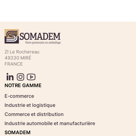
Téléchargez votre fichier de
commande rapide
Sélectionnez ici un fichier .CSV depuis votre
ZI Le Rochereau
ordinateur.
49330 MIRÉ
FRANCE
Consignes d'usage
Aucun fichier
NOTRE GAMME
Choisir le fichier
sélectionné
E-commerce
Industrie et logistique
Télécharger
Commerce et distribution
Industrie automobile et manufacturière
SOMADEM