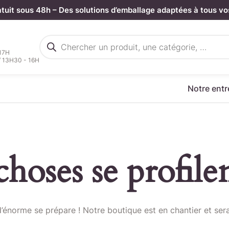
atuit sous 48h – Des solutions d’emballage adaptées à tous vo
Recherche
de
 17H
produits
/ 13H30 - 16H
Notre entr
hoses se profilen
rgez votre fichier de command
énorme se prépare ! Notre boutique est en chantier et sera
Sélectionnez ici un fichier .CSV depuis votre ordinateur.