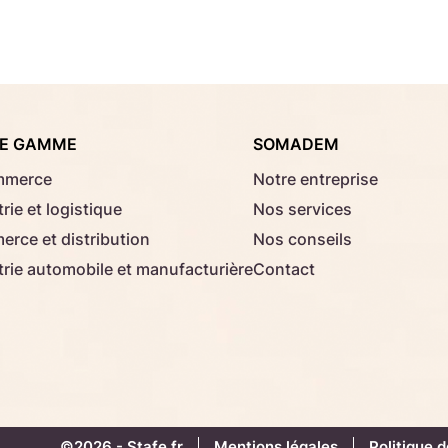
Consignes d'usage
Aucun fichier sélectionné
Choisir le fichier
E GAMME
SOMADEM
Télécharger
mmerce
Notre entreprise
rie et logistique
Nos services
rce et distribution
Nos conseils
trie automobile et manufacturière
Contact
©2026 -
Stafe.fr
Mentions légales
Politique d