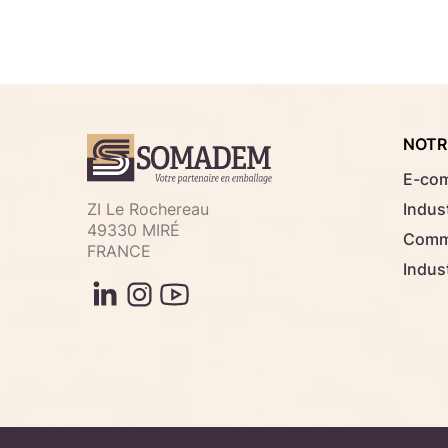
NOTR
E-co
ZI Le Rochereau
Indust
49330 MIRÉ
Comme
FRANCE
Indus