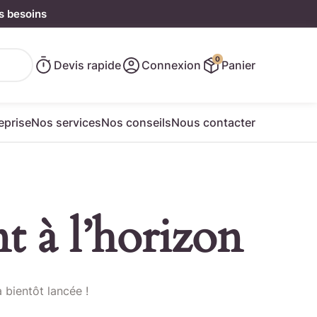
s besoins
0
Devis rapide
Connexion
Panier
eprise
Nos services
Nos conseils
Nous contacter
t à l’horizon
e rapide
 bientôt lancée !