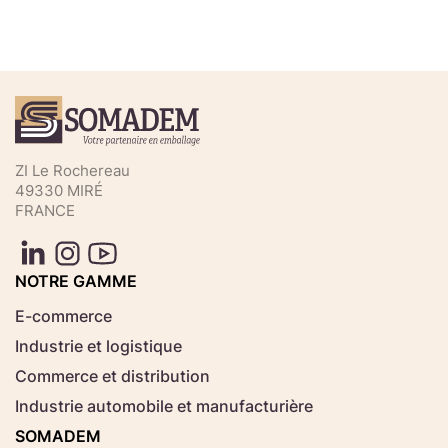
Téléchargez votre fichier de
commande rapide
Sélectionnez ici un fichier .CSV depuis votre
ZI Le Rochereau
ordinateur.
49330 MIRÉ
FRANCE
Consignes d'usage
Aucun fichier
NOTRE GAMME
Choisir le fichier
sélectionné
E-commerce
Industrie et logistique
Télécharger
Commerce et distribution
Industrie automobile et manufacturière
SOMADEM