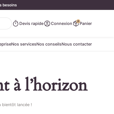
s besoins
0
Devis rapide
Connexion
Panier
eprise
Nos services
Nos conseils
Nous contacter
t à l’horizon
e rapide
 bientôt lancée !