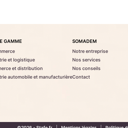
Consignes d'usage
Aucun fichier sélectionné
Choisir le fichier
E GAMME
SOMADEM
Télécharger
mmerce
Notre entreprise
rie et logistique
Nos services
rce et distribution
Nos conseils
trie automobile et manufacturière
Contact
©2026 -
Stafe.fr
Mentions légales
Politique d