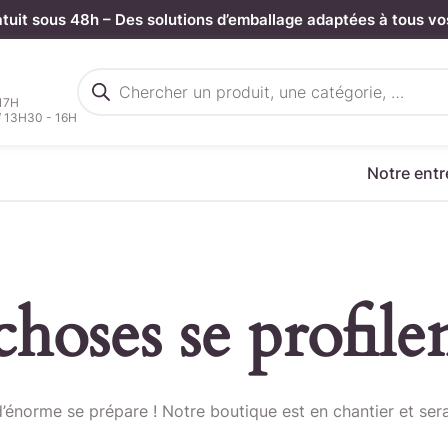
atuit sous 48h – Des solutions d’emballage adaptées à tous vo
Recherche
de
 17H
produits
/ 13H30 - 16H
Notre entr
hoses se profilen
rgez votre fichier de command
énorme se prépare ! Notre boutique est en chantier et sera
Sélectionnez ici un fichier .CSV depuis votre ordinateur.