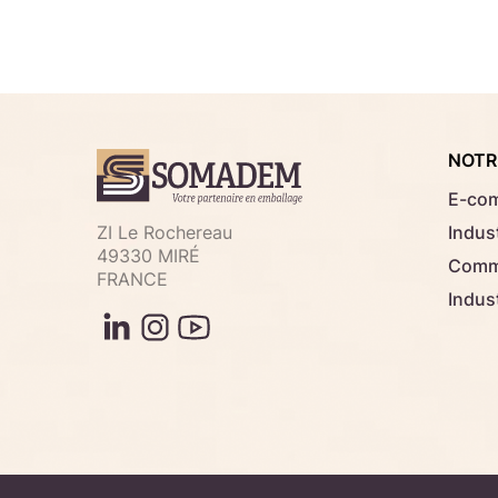
NOTR
E-co
ZI Le Rochereau
Indust
49330 MIRÉ
Comme
FRANCE
Indus