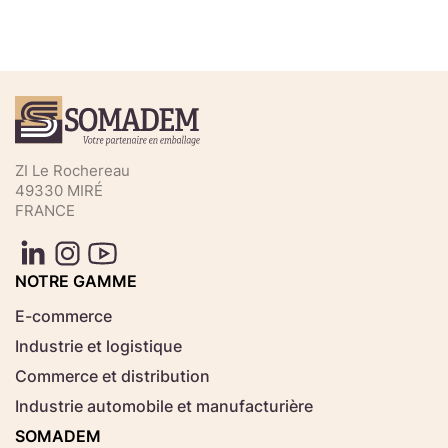
Téléchargez votre fichier de
commande rapide
Sélectionnez ici un fichier .CSV depuis votre
ZI Le Rochereau
ordinateur.
49330 MIRÉ
FRANCE
Consignes d'usage
Aucun fichier
NOTRE GAMME
Choisir le fichier
sélectionné
E-commerce
Industrie et logistique
Télécharger
Commerce et distribution
Industrie automobile et manufacturière
SOMADEM