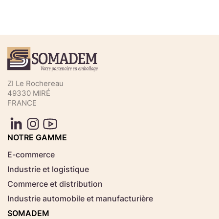
Téléchargez votre fichier de
commande rapide
Sélectionnez ici un fichier .CSV depuis votre
ZI Le Rochereau
ordinateur.
49330 MIRÉ
FRANCE
Consignes d'usage
Aucun fichier
NOTRE GAMME
Choisir le fichier
sélectionné
E-commerce
Industrie et logistique
Télécharger
Commerce et distribution
Industrie automobile et manufacturière
SOMADEM