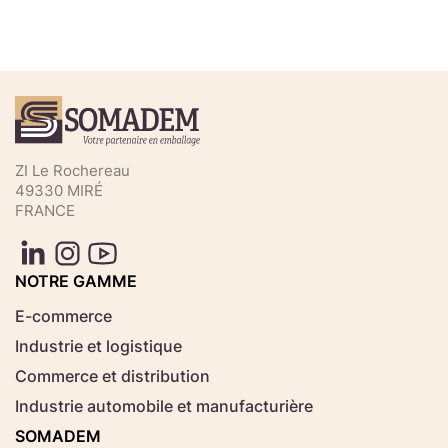
Téléchargez votre fichier de
commande rapide
Sélectionnez ici un fichier .CSV depuis votre
ZI Le Rochereau
ordinateur.
49330 MIRÉ
FRANCE
Consignes d'usage
Aucun fichier
NOTRE GAMME
Choisir le fichier
sélectionné
E-commerce
Industrie et logistique
Télécharger
Commerce et distribution
Industrie automobile et manufacturière
SOMADEM