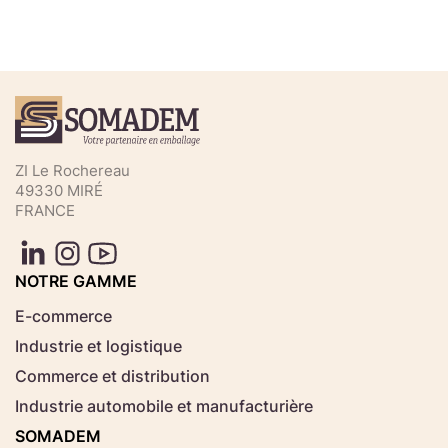
Téléchargez votre fichier de
commande rapide
Sélectionnez ici un fichier .CSV depuis votre
ZI Le Rochereau
ordinateur.
49330 MIRÉ
FRANCE
Consignes d'usage
Aucun fichier
NOTRE GAMME
Choisir le fichier
sélectionné
E-commerce
Industrie et logistique
Télécharger
Commerce et distribution
Industrie automobile et manufacturière
SOMADEM