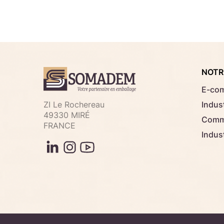
NOTR
E-co
ZI Le Rochereau
Indust
49330 MIRÉ
Comme
FRANCE
Indus