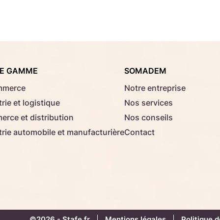
Consignes d'usage
Aucun fichier sélectionné
Choisir le fichier
E GAMME
SOMADEM
Télécharger
mmerce
Notre entreprise
rie et logistique
Nos services
rce et distribution
Nos conseils
trie automobile et manufacturière
Contact
©2026 -
Stafe.fr
Mentions légales
Politique d