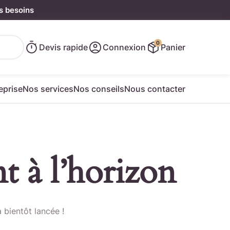
s besoins
0
Devis rapide
Connexion
Panier
eprise
Nos services
Nos conseils
Nous contacter
t à l’horizon
e rapide
 bientôt lancée !