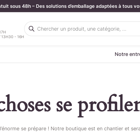
atuit sous 48h – Des solutions d’emballage adaptées à tous vo
Recherche
de
 17H
produits
/ 13H30 - 16H
Notre entr
hoses se profilen
rgez votre fichier de command
énorme se prépare ! Notre boutique est en chantier et sera
Sélectionnez ici un fichier .CSV depuis votre ordinateur.