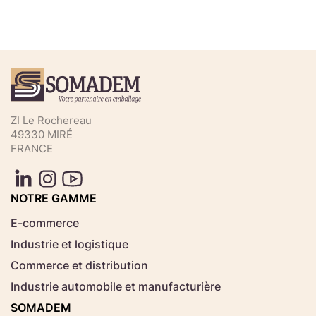
Téléchargez votre fichier de
commande rapide
Sélectionnez ici un fichier .CSV depuis votre
ZI Le Rochereau
ordinateur.
49330 MIRÉ
FRANCE
Consignes d'usage
Aucun fichier
NOTRE GAMME
Choisir le fichier
sélectionné
E-commerce
Industrie et logistique
Télécharger
Commerce et distribution
Industrie automobile et manufacturière
SOMADEM