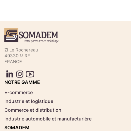
Téléchargez votre fichier de
commande rapide
Sélectionnez ici un fichier .CSV depuis votre
ZI Le Rochereau
ordinateur.
49330 MIRÉ
FRANCE
Consignes d'usage
Aucun fichier
NOTRE GAMME
Choisir le fichier
sélectionné
E-commerce
Industrie et logistique
Télécharger
Commerce et distribution
Industrie automobile et manufacturière
SOMADEM