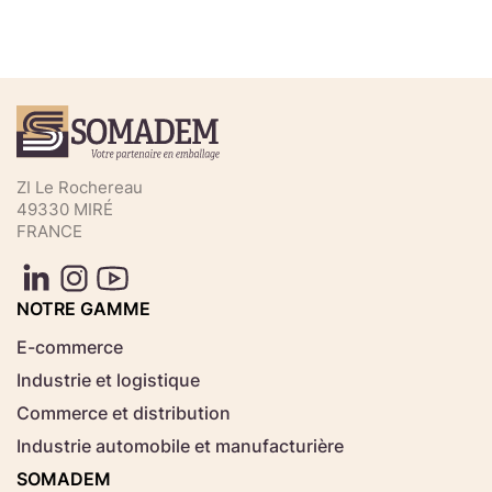
Téléchargez votre fichier de
commande rapide
Sélectionnez ici un fichier .CSV depuis votre
ZI Le Rochereau
ordinateur.
49330 MIRÉ
FRANCE
Consignes d'usage
Aucun fichier
NOTRE GAMME
Choisir le fichier
sélectionné
E-commerce
Industrie et logistique
Télécharger
Commerce et distribution
Industrie automobile et manufacturière
SOMADEM