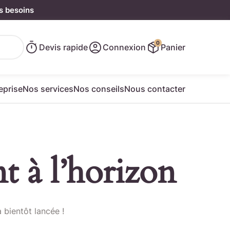
s besoins
0
Devis rapide
Connexion
Panier
eprise
Nos services
Nos conseils
Nous contacter
t à l’horizon
e rapide
 bientôt lancée !