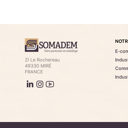
NOTR
E-co
ZI Le Rochereau
Indust
49330 MIRÉ
Comme
FRANCE
Indus