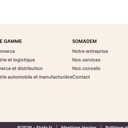
Consignes d'usage
Aucun fichier sélectionné
Choisir le fichier
E GAMME
SOMADEM
Télécharger
mmerce
Notre entreprise
rie et logistique
Nos services
rce et distribution
Nos conseils
trie automobile et manufacturière
Contact
©2026 -
Stafe.fr
Mentions légales
Politique d