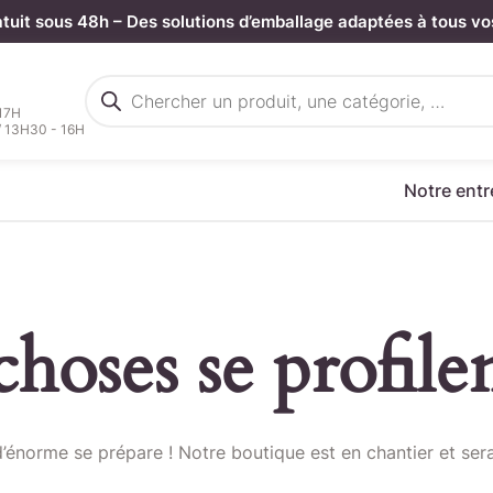
atuit sous 48h – Des solutions d’emballage adaptées à tous vo
Recherche
de
 17H
produits
/ 13H30 - 16H
Notre entr
hoses se profilen
rgez votre fichier de command
énorme se prépare ! Notre boutique est en chantier et sera
Sélectionnez ici un fichier .CSV depuis votre ordinateur.