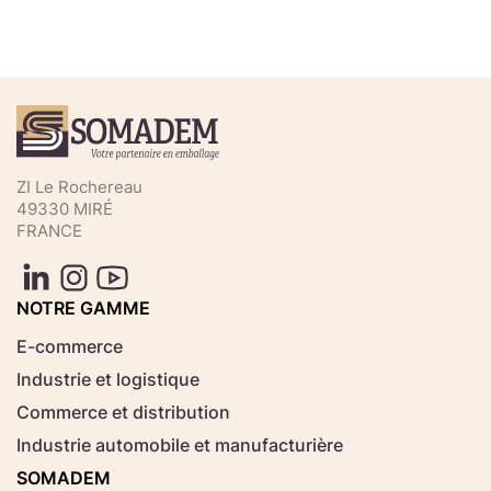
Téléchargez votre fichier de
commande rapide
Sélectionnez ici un fichier .CSV depuis votre
ZI Le Rochereau
ordinateur.
49330 MIRÉ
FRANCE
Consignes d'usage
Aucun fichier
NOTRE GAMME
Choisir le fichier
sélectionné
E-commerce
Industrie et logistique
Télécharger
Commerce et distribution
Industrie automobile et manufacturière
SOMADEM