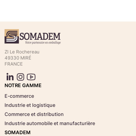
Téléchargez votre fichier de
commande rapide
Sélectionnez ici un fichier .CSV depuis votre
ZI Le Rochereau
ordinateur.
49330 MIRÉ
FRANCE
Consignes d'usage
Aucun fichier
NOTRE GAMME
Choisir le fichier
sélectionné
E-commerce
Industrie et logistique
Télécharger
Commerce et distribution
Industrie automobile et manufacturière
SOMADEM