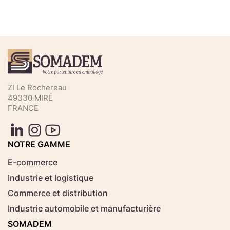
Téléchargez votre fichier de
commande rapide
Sélectionnez ici un fichier .CSV depuis votre
ZI Le Rochereau
ordinateur.
49330 MIRÉ
FRANCE
Consignes d'usage
Aucun fichier
NOTRE GAMME
Choisir le fichier
sélectionné
E-commerce
Industrie et logistique
Télécharger
Commerce et distribution
Industrie automobile et manufacturière
SOMADEM