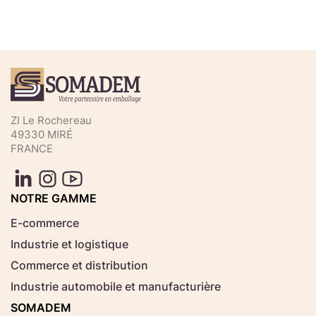
Téléchargez votre fichier de
commande rapide
Sélectionnez ici un fichier .CSV depuis votre
ZI Le Rochereau
ordinateur.
49330 MIRÉ
FRANCE
Consignes d'usage
Aucun fichier
NOTRE GAMME
Choisir le fichier
sélectionné
E-commerce
Industrie et logistique
Télécharger
Commerce et distribution
Industrie automobile et manufacturière
SOMADEM