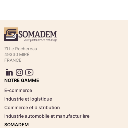
Téléchargez votre fichier de
commande rapide
Sélectionnez ici un fichier .CSV depuis votre
ZI Le Rochereau
ordinateur.
49330 MIRÉ
FRANCE
Consignes d'usage
Aucun fichier
NOTRE GAMME
Choisir le fichier
sélectionné
E-commerce
Industrie et logistique
Télécharger
Commerce et distribution
Industrie automobile et manufacturière
SOMADEM