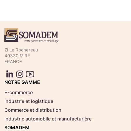
Téléchargez votre fichier de
commande rapide
Sélectionnez ici un fichier .CSV depuis votre
ZI Le Rochereau
ordinateur.
49330 MIRÉ
FRANCE
Consignes d'usage
Aucun fichier
NOTRE GAMME
Choisir le fichier
sélectionné
E-commerce
Industrie et logistique
Télécharger
Commerce et distribution
Industrie automobile et manufacturière
SOMADEM