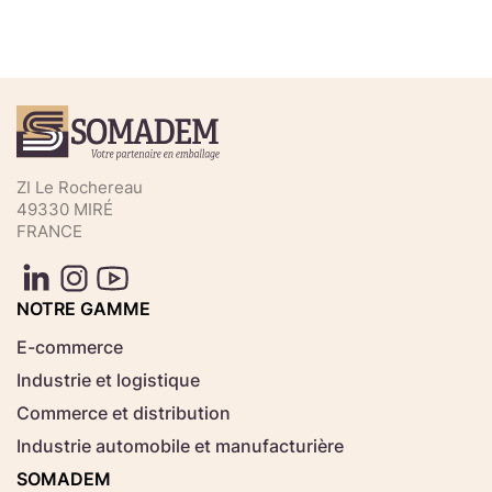
Téléchargez votre fichier de
commande rapide
Sélectionnez ici un fichier .CSV depuis votre
ZI Le Rochereau
ordinateur.
49330 MIRÉ
FRANCE
Consignes d'usage
Aucun fichier
NOTRE GAMME
Choisir le fichier
sélectionné
E-commerce
Industrie et logistique
Télécharger
Commerce et distribution
Industrie automobile et manufacturière
SOMADEM