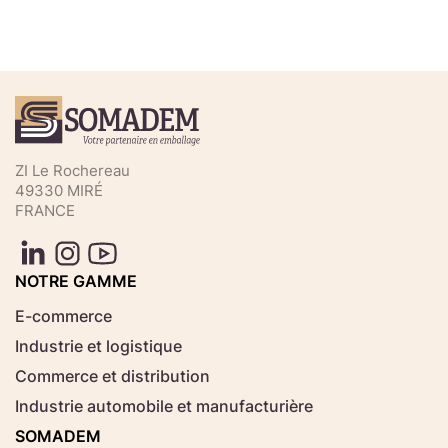
Téléchargez votre fichier de
commande rapide
Sélectionnez ici un fichier .CSV depuis votre
ZI Le Rochereau
ordinateur.
49330 MIRÉ
FRANCE
Consignes d'usage
Aucun fichier
NOTRE GAMME
Choisir le fichier
sélectionné
E-commerce
Industrie et logistique
Télécharger
Commerce et distribution
Industrie automobile et manufacturière
SOMADEM