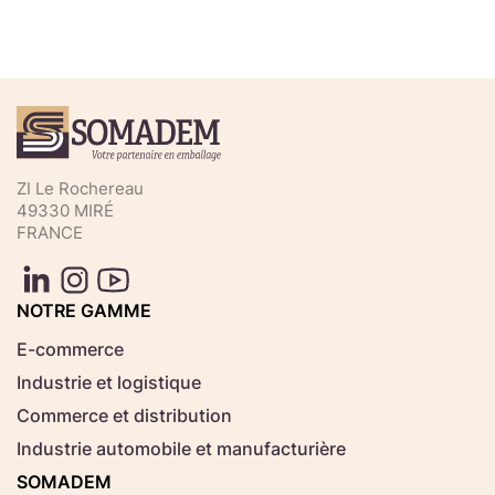
Téléchargez votre fichier de
commande rapide
Sélectionnez ici un fichier .CSV depuis votre
ZI Le Rochereau
ordinateur.
49330 MIRÉ
FRANCE
Consignes d'usage
Aucun fichier
NOTRE GAMME
Choisir le fichier
sélectionné
E-commerce
Industrie et logistique
Télécharger
Commerce et distribution
Industrie automobile et manufacturière
SOMADEM