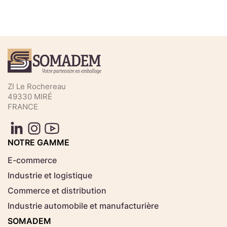
Téléchargez votre fichier de
commande rapide
Sélectionnez ici un fichier .CSV depuis votre
ZI Le Rochereau
ordinateur.
49330 MIRÉ
FRANCE
Consignes d'usage
Aucun fichier
NOTRE GAMME
Choisir le fichier
sélectionné
E-commerce
Industrie et logistique
Télécharger
Commerce et distribution
Industrie automobile et manufacturière
SOMADEM