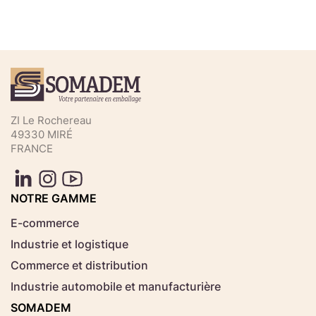
Téléchargez votre fichier de
commande rapide
Sélectionnez ici un fichier .CSV depuis votre
ZI Le Rochereau
ordinateur.
49330 MIRÉ
FRANCE
Consignes d'usage
Aucun fichier
NOTRE GAMME
Choisir le fichier
sélectionné
E-commerce
Industrie et logistique
Télécharger
Commerce et distribution
Industrie automobile et manufacturière
SOMADEM