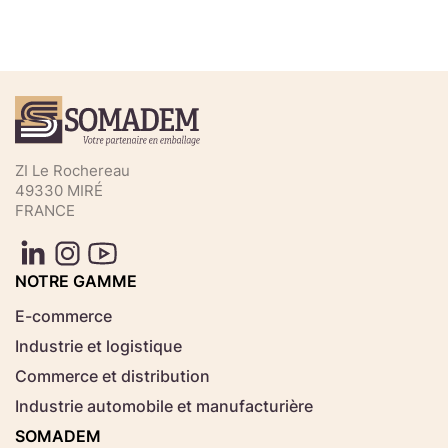
Téléchargez votre fichier de
commande rapide
Sélectionnez ici un fichier .CSV depuis votre
ZI Le Rochereau
ordinateur.
49330 MIRÉ
FRANCE
Consignes d'usage
Aucun fichier
NOTRE GAMME
Choisir le fichier
sélectionné
E-commerce
Industrie et logistique
Télécharger
Commerce et distribution
Industrie automobile et manufacturière
SOMADEM