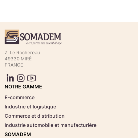
Téléchargez votre fichier de
commande rapide
Sélectionnez ici un fichier .CSV depuis votre
ZI Le Rochereau
ordinateur.
49330 MIRÉ
FRANCE
Consignes d'usage
Aucun fichier
NOTRE GAMME
Choisir le fichier
sélectionné
E-commerce
Industrie et logistique
Télécharger
Commerce et distribution
Industrie automobile et manufacturière
SOMADEM