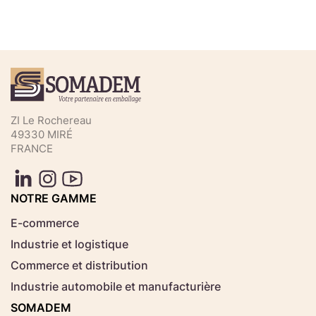
Téléchargez votre fichier de
commande rapide
Sélectionnez ici un fichier .CSV depuis votre
ZI Le Rochereau
ordinateur.
49330 MIRÉ
FRANCE
Consignes d'usage
Aucun fichier
NOTRE GAMME
Choisir le fichier
sélectionné
E-commerce
Industrie et logistique
Télécharger
Commerce et distribution
Industrie automobile et manufacturière
SOMADEM