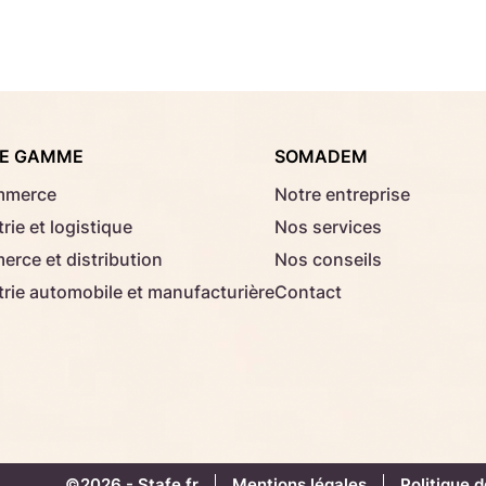
Consignes d'usage
Aucun fichier sélectionné
Choisir le fichier
E GAMME
SOMADEM
Télécharger
mmerce
Notre entreprise
rie et logistique
Nos services
rce et distribution
Nos conseils
trie automobile et manufacturière
Contact
©2026 -
Stafe.fr
Mentions légales
Politique d