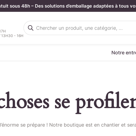
atuit sous 48h – Des solutions d’emballage adaptées à tous vo
Recherche
de
 17H
produits
/ 13H30 - 16H
Notre entr
hoses se profilen
rgez votre fichier de command
énorme se prépare ! Notre boutique est en chantier et sera
Sélectionnez ici un fichier .CSV depuis votre ordinateur.