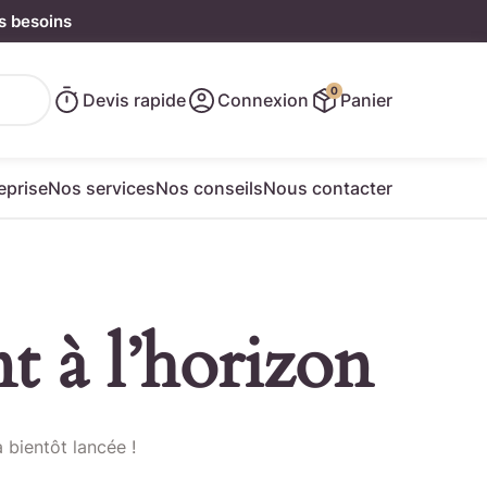
s besoins
0
Devis rapide
Connexion
Panier
eprise
Nos services
Nos conseils
Nous contacter
t à l’horizon
e rapide
 bientôt lancée !