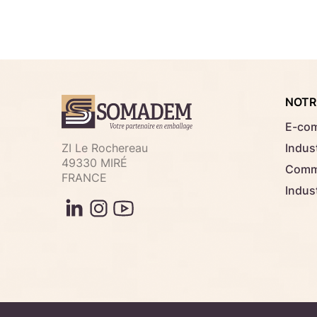
NOTR
E-co
ZI Le Rochereau
Indust
49330 MIRÉ
Comme
FRANCE
Indus