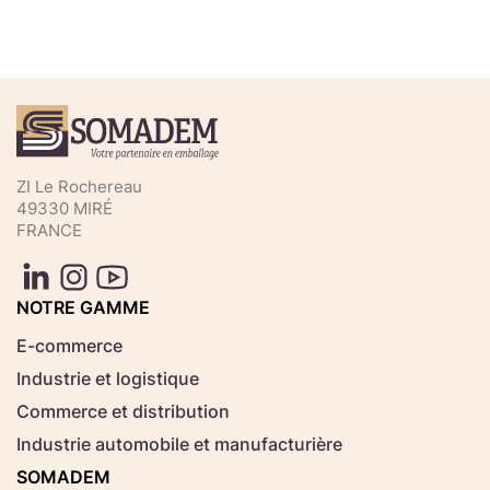
Téléchargez votre fichier de
commande rapide
Sélectionnez ici un fichier .CSV depuis votre
ZI Le Rochereau
ordinateur.
49330 MIRÉ
FRANCE
Consignes d'usage
Aucun fichier
NOTRE GAMME
Choisir le fichier
sélectionné
E-commerce
Industrie et logistique
Télécharger
Commerce et distribution
Industrie automobile et manufacturière
SOMADEM