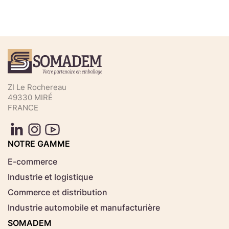
Téléchargez votre fichier de
commande rapide
Sélectionnez ici un fichier .CSV depuis votre
ZI Le Rochereau
ordinateur.
49330 MIRÉ
FRANCE
Consignes d'usage
Aucun fichier
NOTRE GAMME
Choisir le fichier
sélectionné
E-commerce
Industrie et logistique
Télécharger
Commerce et distribution
Industrie automobile et manufacturière
SOMADEM