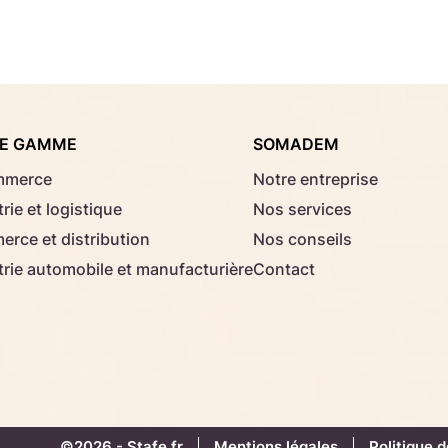
Consignes d'usage
Aucun fichier sélectionné
Choisir le fichier
E GAMME
SOMADEM
Télécharger
mmerce
Notre entreprise
rie et logistique
Nos services
rce et distribution
Nos conseils
trie automobile et manufacturière
Contact
©2026 -
Stafe.fr
Mentions légales
Politique d