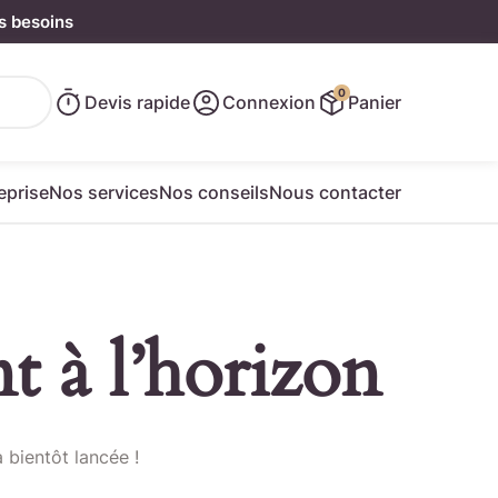
s besoins
0
Devis rapide
Connexion
Panier
eprise
Nos services
Nos conseils
Nous contacter
t à l’horizon
e rapide
 bientôt lancée !