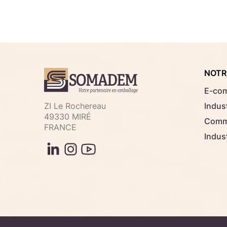
NOTR
E-co
ZI Le Rochereau
Indust
49330 MIRÉ
Comme
FRANCE
Indus