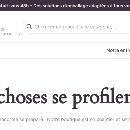
atuit sous 48h – Des solutions d’emballage adaptées à tous vo
Recherche
de
 17H
produits
/ 13H30 - 16H
Notre entr
hoses se profilen
rgez votre fichier de command
énorme se prépare ! Notre boutique est en chantier et sera
Sélectionnez ici un fichier .CSV depuis votre ordinateur.