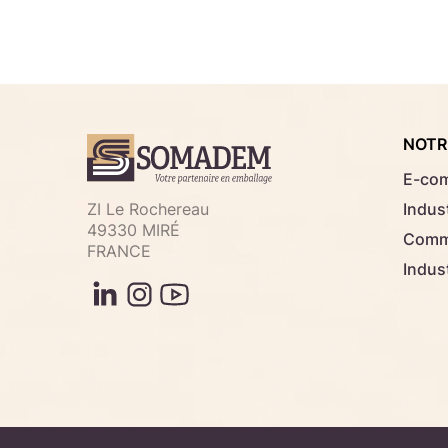
NOTR
E-co
ZI Le Rochereau
Indust
49330 MIRÉ
Comme
FRANCE
Indus