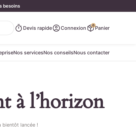
s besoins
0
Devis rapide
Connexion
Panier
eprise
Nos services
Nos conseils
Nous contacter
t à l’horizon
e rapide
 bientôt lancée !