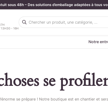
atuit sous 48h – Des solutions d’emballage adaptées à tous vo
Recherche
de
 17H
produits
/ 13H30 - 16H
Notre entr
hoses se profilen
rgez votre fichier de command
énorme se prépare ! Notre boutique est en chantier et sera
Sélectionnez ici un fichier .CSV depuis votre ordinateur.