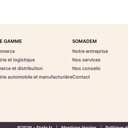
Consignes d'usage
Aucun fichier sélectionné
Choisir le fichier
E GAMME
SOMADEM
Télécharger
mmerce
Notre entreprise
rie et logistique
Nos services
rce et distribution
Nos conseils
trie automobile et manufacturière
Contact
©2026 -
Stafe.fr
Mentions légales
Politique d