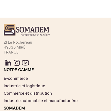
Téléchargez votre fichier de
commande rapide
Sélectionnez ici un fichier .CSV depuis votre
ZI Le Rochereau
ordinateur.
49330 MIRÉ
FRANCE
Consignes d'usage
Aucun fichier
NOTRE GAMME
Choisir le fichier
sélectionné
E-commerce
Industrie et logistique
Télécharger
Commerce et distribution
Industrie automobile et manufacturière
SOMADEM