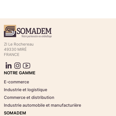
Téléchargez votre fichier de
commande rapide
Sélectionnez ici un fichier .CSV depuis votre
ZI Le Rochereau
ordinateur.
49330 MIRÉ
FRANCE
Consignes d'usage
Aucun fichier
NOTRE GAMME
Choisir le fichier
sélectionné
E-commerce
Industrie et logistique
Télécharger
Commerce et distribution
Industrie automobile et manufacturière
SOMADEM