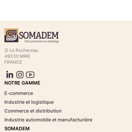
Téléchargez votre fichier de
commande rapide
Sélectionnez ici un fichier .CSV depuis votre
ZI Le Rochereau
ordinateur.
49330 MIRÉ
FRANCE
Consignes d'usage
Aucun fichier
NOTRE GAMME
Choisir le fichier
sélectionné
E-commerce
Industrie et logistique
Télécharger
Commerce et distribution
Industrie automobile et manufacturière
SOMADEM