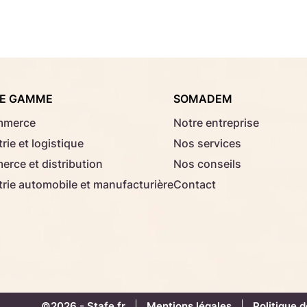
Consignes d'usage
Aucun fichier sélectionné
Choisir le fichier
E GAMME
SOMADEM
Télécharger
mmerce
Notre entreprise
rie et logistique
Nos services
rce et distribution
Nos conseils
trie automobile et manufacturière
Contact
©2026 -
Stafe.fr
Mentions légales
Politique d