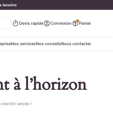
s besoins
0
Devis rapide
Connexion
Panier
eprise
Nos services
Nos conseils
Nous contacter
t à l’horizon
e rapide
 bientôt lancée !