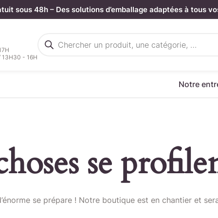
atuit sous 48h – Des solutions d’emballage adaptées à tous vo
Recherche
de
 17H
produits
/ 13H30 - 16H
Notre entr
hoses se profilen
rgez votre fichier de command
énorme se prépare ! Notre boutique est en chantier et sera
Sélectionnez ici un fichier .CSV depuis votre ordinateur.