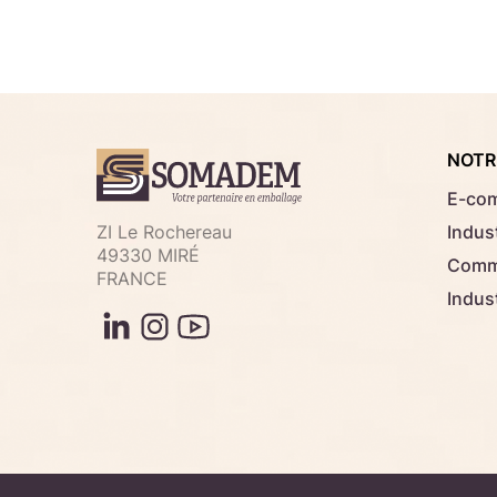
NOTR
E-co
ZI Le Rochereau
Indust
49330 MIRÉ
Comme
FRANCE
Indus