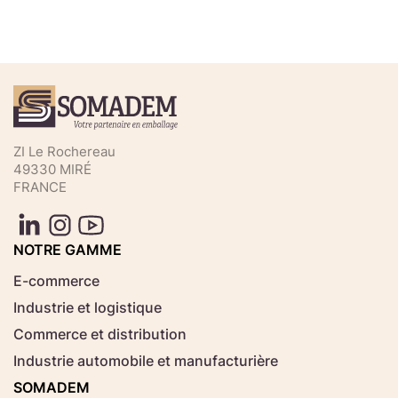
Téléchargez votre fichier de
commande rapide
Sélectionnez ici un fichier .CSV depuis votre
ZI Le Rochereau
ordinateur.
49330 MIRÉ
FRANCE
Consignes d'usage
Aucun fichier
NOTRE GAMME
Choisir le fichier
sélectionné
E-commerce
Industrie et logistique
Télécharger
Commerce et distribution
Industrie automobile et manufacturière
SOMADEM