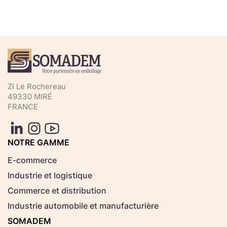
Téléchargez votre fichier de
commande rapide
Sélectionnez ici un fichier .CSV depuis votre
ZI Le Rochereau
ordinateur.
49330 MIRÉ
FRANCE
Consignes d'usage
Aucun fichier
NOTRE GAMME
Choisir le fichier
sélectionné
E-commerce
Industrie et logistique
Télécharger
Commerce et distribution
Industrie automobile et manufacturière
SOMADEM