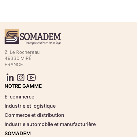
Téléchargez votre fichier de
commande rapide
Sélectionnez ici un fichier .CSV depuis votre
ZI Le Rochereau
ordinateur.
49330 MIRÉ
FRANCE
Consignes d'usage
Aucun fichier
NOTRE GAMME
Choisir le fichier
sélectionné
E-commerce
Industrie et logistique
Télécharger
Commerce et distribution
Industrie automobile et manufacturière
SOMADEM