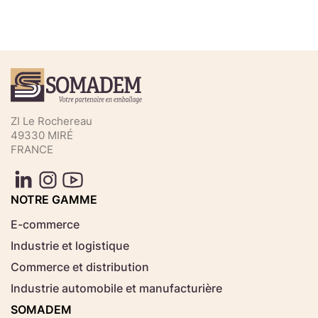
Téléchargez votre fichier de
commande rapide
Sélectionnez ici un fichier .CSV depuis votre
ZI Le Rochereau
ordinateur.
49330 MIRÉ
FRANCE
Consignes d'usage
Aucun fichier
NOTRE GAMME
Choisir le fichier
sélectionné
E-commerce
Industrie et logistique
Télécharger
Commerce et distribution
Industrie automobile et manufacturière
SOMADEM