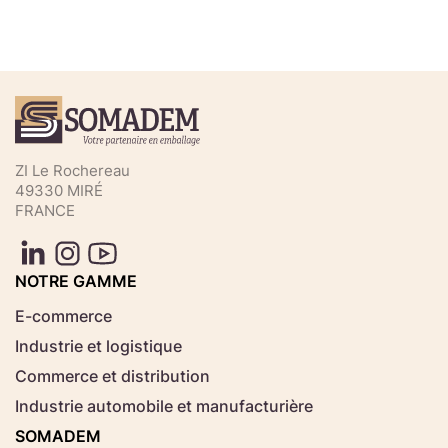
Téléchargez votre fichier de
commande rapide
Sélectionnez ici un fichier .CSV depuis votre
ZI Le Rochereau
ordinateur.
49330 MIRÉ
FRANCE
Consignes d'usage
Aucun fichier
NOTRE GAMME
Choisir le fichier
sélectionné
E-commerce
Industrie et logistique
Télécharger
Commerce et distribution
Industrie automobile et manufacturière
SOMADEM