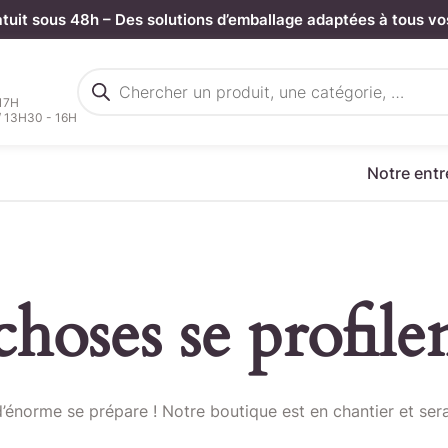
atuit sous 48h – Des solutions d’emballage adaptées à tous vo
Recherche
de
 17H
produits
/ 13H30 - 16H
Notre entr
hoses se profilen
rgez votre fichier de command
énorme se prépare ! Notre boutique est en chantier et sera
Sélectionnez ici un fichier .CSV depuis votre ordinateur.