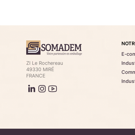
NOTR
E-co
ZI Le Rochereau
Indust
49330 MIRÉ
Comme
FRANCE
Indus