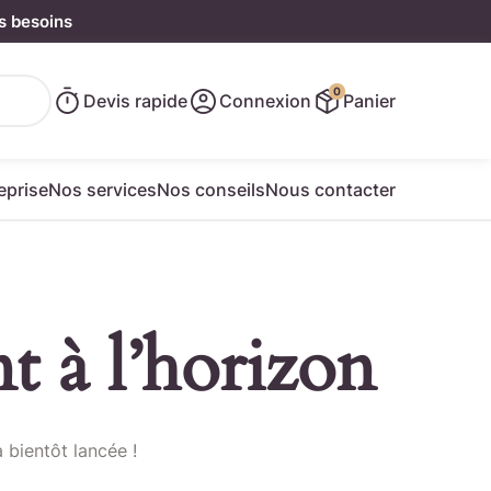
s besoins
0
Devis rapide
Connexion
Panier
eprise
Nos services
Nos conseils
Nous contacter
t à l’horizon
e rapide
 bientôt lancée !