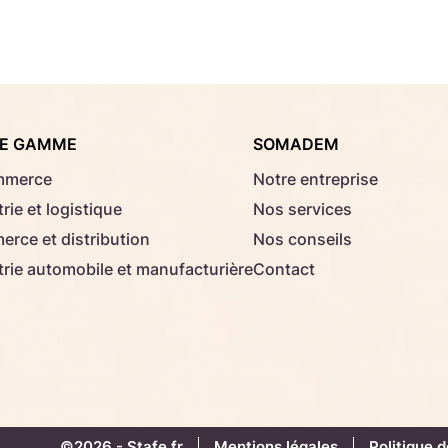
Consignes d'usage
Aucun fichier sélectionné
Choisir le fichier
E GAMME
SOMADEM
Télécharger
mmerce
Notre entreprise
rie et logistique
Nos services
rce et distribution
Nos conseils
trie automobile et manufacturière
Contact
©2026 -
Stafe.fr
Mentions légales
Politique d