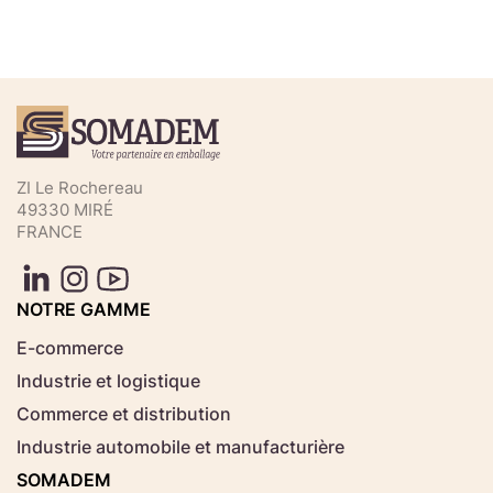
Téléchargez votre fichier de
commande rapide
Sélectionnez ici un fichier .CSV depuis votre
ZI Le Rochereau
ordinateur.
49330 MIRÉ
FRANCE
Consignes d'usage
Aucun fichier
NOTRE GAMME
Choisir le fichier
sélectionné
E-commerce
Industrie et logistique
Télécharger
Commerce et distribution
Industrie automobile et manufacturière
SOMADEM