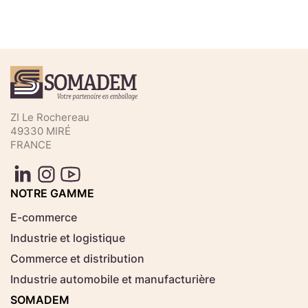
Téléchargez votre fichier de
commande rapide
Sélectionnez ici un fichier .CSV depuis votre
ZI Le Rochereau
ordinateur.
49330 MIRÉ
FRANCE
Consignes d'usage
Aucun fichier
NOTRE GAMME
Choisir le fichier
sélectionné
E-commerce
Industrie et logistique
Télécharger
Commerce et distribution
Industrie automobile et manufacturière
SOMADEM