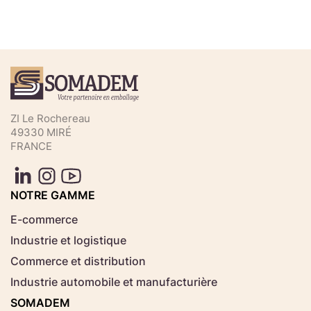
Téléchargez votre fichier de
commande rapide
Sélectionnez ici un fichier .CSV depuis votre
ZI Le Rochereau
ordinateur.
49330 MIRÉ
FRANCE
Consignes d'usage
Aucun fichier
NOTRE GAMME
Choisir le fichier
sélectionné
E-commerce
Industrie et logistique
Télécharger
Commerce et distribution
Industrie automobile et manufacturière
SOMADEM