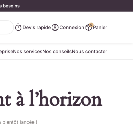
s besoins
0
Devis rapide
Connexion
Panier
eprise
Nos services
Nos conseils
Nous contacter
t à l’horizon
e rapide
 bientôt lancée !