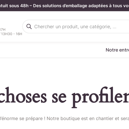
atuit sous 48h – Des solutions d’emballage adaptées à tous vo
Recherche
de
 17H
produits
/ 13H30 - 16H
Notre entr
hoses se profilen
rgez votre fichier de command
énorme se prépare ! Notre boutique est en chantier et sera
Sélectionnez ici un fichier .CSV depuis votre ordinateur.