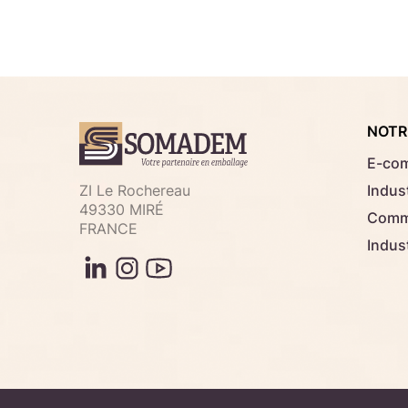
NOTR
E-co
ZI Le Rochereau
Indust
49330 MIRÉ
Comme
FRANCE
Indus