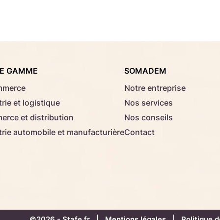
Consignes d'usage
Aucun fichier sélectionné
Choisir le fichier
E GAMME
SOMADEM
Télécharger
mmerce
Notre entreprise
rie et logistique
Nos services
rce et distribution
Nos conseils
trie automobile et manufacturière
Contact
©2026 -
Stafe.fr
Mentions légales
Politique d