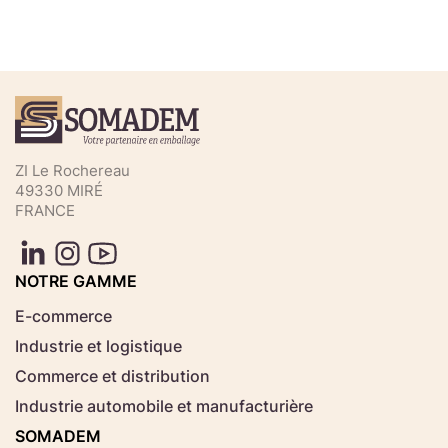
Téléchargez votre fichier de
commande rapide
Sélectionnez ici un fichier .CSV depuis votre
ZI Le Rochereau
ordinateur.
49330 MIRÉ
FRANCE
Consignes d'usage
Aucun fichier
NOTRE GAMME
Choisir le fichier
sélectionné
E-commerce
Industrie et logistique
Télécharger
Commerce et distribution
Industrie automobile et manufacturière
SOMADEM