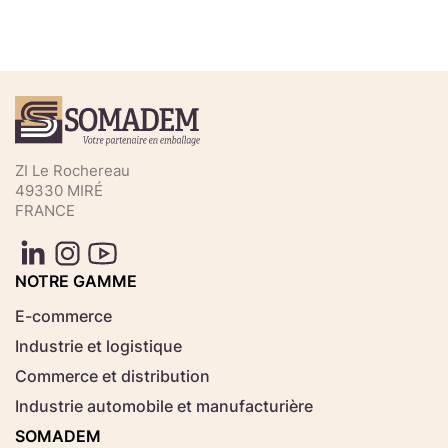
Téléchargez votre fichier de
commande rapide
Sélectionnez ici un fichier .CSV depuis votre
ZI Le Rochereau
ordinateur.
49330 MIRÉ
FRANCE
Consignes d'usage
Aucun fichier
NOTRE GAMME
Choisir le fichier
sélectionné
E-commerce
Industrie et logistique
Télécharger
Commerce et distribution
Industrie automobile et manufacturière
SOMADEM